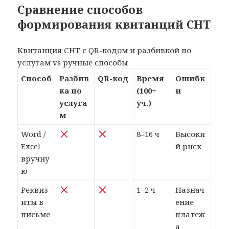
Сравнение способов
формирования квитанций СНТ
Квитанция СНТ с QR-кодом и разбивкой по
услугам vs ручные способы
Способ
Разбив
QR-код
Время
Ошибк
ка по
(100+
и
услуга
уч.)
м
Word /
8–16 ч
Высоки
Excel
й риск
вручну
ю
Реквиз
1–2 ч
Назнач
иты в
ение
письме
платеж
а