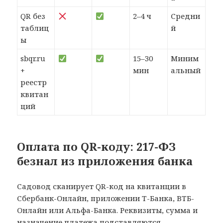
QR без
2–4 ч
Средни
таблиц
й
ы
sbqr.ru
15–30
Миним
+
мин
альный
реестр
квитан
ций
Оплата по QR-коду: 217-ФЗ
безнал из приложения банка
Садовод сканирует QR-код на квитанции в
Сбербанк-Онлайн, приложении Т-Банка, ВТБ-
Онлайн или Альфа-Банка. Реквизиты, сумма и
назначение платежа подставляются