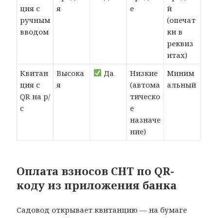
ция с
я
е
й
ручным
(опечат
вводом
ки в
реквиз
итах)
Квитан
Высока
Да
Низкие
Миним
ция с
я
(автома
альный
QR на р/
тическо
с
е
назначе
ние)
Оплата взносов СНТ по QR-
коду из приложения банка
Садовод открывает квитанцию — на бумаге