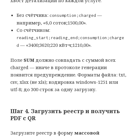
хвост детализации по каждой услуге.
Без счётчика:
—
consumption;charged
например, «6,0 соток;1500,00».
Со счётчиком:
reading_start;reading_end;consumption;charge
— «3400;3620;220 кВт·ч;1210,00».
d
Поле
SUM
должно совпадать с суммой всех
charged — иначе в протоколе генерации
появится предупреждение. Форматы файла: txt,
csv, xlsx (не xls); кодировка windows-1251 или
utf-8; до 300 строк за одну загрузку.
Шаг 4. Загрузить реестр и получить
PDF с QR
Загрузите реестр в форму
массовой