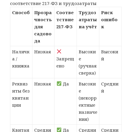
соответствие 217-ФЗ и трудозатраты
Способ
Прозра
Соотве
Трудоз
Риск
чность
тствие
атраты
ошибо
для
217-ФЗ
на учёт
к
садово
да
Наличк
Низкая
Высоки
Высоки
а /
Запрещ
е
й
книжка
ено
(ручная
сверка)
Реквиз
Низкая
Да
Высоки
Средни
иты без
е
й
квитан
(некорр
ции
ектные
назначе
ния)
Квитан
Средня
Да
Средни
Средни