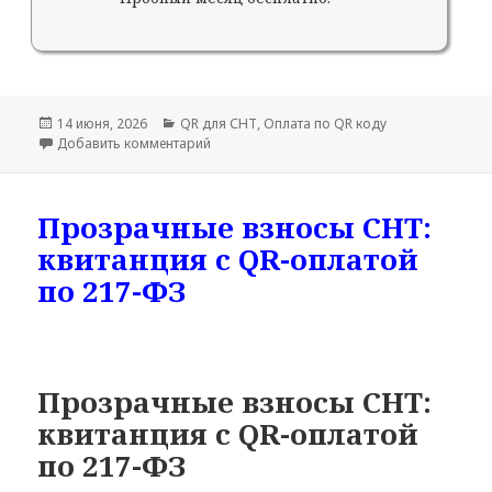
Опубликовано
Рубрики
14 июня, 2026
QR для СНТ
,
Оплата по QR коду
к записи Квитанция СНТ с QR-кодом и разб
Добавить комментарий
Прозрачные взносы СНТ:
квитанция с QR-оплатой
по 217-ФЗ
Прозрачные взносы СНТ:
квитанция с QR-оплатой
по 217-ФЗ