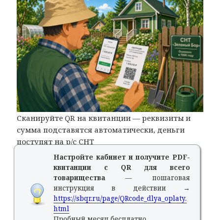
Сканируйте QR на квитанции — реквизиты и
сумма подставятся автоматически, деньги
поступят на р/с СНТ
Настройте кабинет и получите PDF-
квитанции с QR для всего
товарищества
— пошаговая
инструкция в действии →
https://sbqr.ru/page/QRcode_dlya_oplaty.
html
Пробный месяц бесплатно.