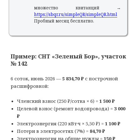
множество квитанций →
https://sbqr.ru/simpleQR/simpleQR.html
Пробный месяц бесплатно.
Пример: СНТ «Зеленый Бор», участок
№ 142
6 соток, июнь 2026 —
5 834,70 ₽
с построчной
расшифровкой:
Членский взнос (250 ₽/сотка × 6) =
1 500 ₽
Целевой взнос (ремонт водопровода) =
3 000
₽
Электроэнергия (220 кВт·ч × 5,50 ₽) =
1 100 ₽
Потери в электросетях (7%) =
84,70 ₽
Электроэнергия на общие нужды =
150 ₽