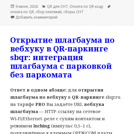
Опубликовано
Рубрики
Метки
9 июня, 2026
QR для СНТ
,
Оплата по QR коду
оплата по QR
,
сбор платежей
,
сборы СНТ
к записи Прозрачные взносы СНТ: квитанц
Добавить комментарий
Открытие шлагбаума по
вебхуку в QR-паркинге
sbqr: интеграция
шлагбаума с парковкой
без паркомата
Ответ в одном абзаце:
для
открытия
шлагбаума по вебхуку
в
QR-паркинге
sbqr.ru
на тарифе
PRO
Вы задаёте URL
вебхука
шлагбаума
— HTTP-ссылку на сетевое
Wi‑Fi/Ethernet-реле с сухим контактом и
режимом
Inching
(импульс 0,5–1 с),
подключённое к клеммам OPEN/COM платы