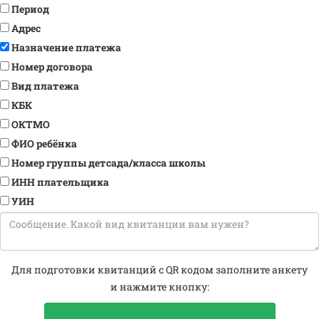
Период
Адрес
Назначение платежа
Номер договора
Вид платежа
КБК
ОКТМО
ФИО ребёнка
Номер группы детсада/класса школы
ИНН плательщика
УИН
Для подготовки квитанций c QR кодом заполните анкету
и нажмите кнопку: