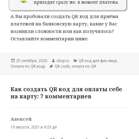
приходят сразу же, в момент платежа.
А Вы пробовали создать QR код для приёма
платежей на банковскую карту, какие у Вас
возникли сложности или как получилось?
Оставляйте комментарии ниже.
Опубликовано
Автор
Рубрики
25 октября, 2020
sbqr.ru
QR код для физ.лица
,
Метки
Оплата по QR коду
QR code
,
оплата по QR
Как создать QR код для оплаты себе
на карту: 7 комментариев
Алексей
:
10 августа, 2021 в 9:23 дп