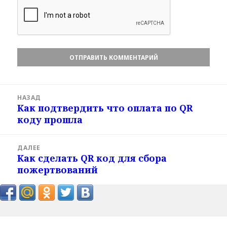
Навигация
НАЗАД
по
Как подтвердить что оплата по QR
Предыдущая
записям
коду прошла
запись:
ДАЛЕЕ
Как сделать QR код для сбора
Следующая
пожертвований
запись: