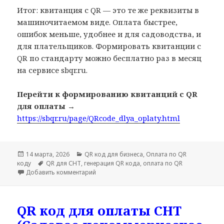
Итог: квитанция с QR — это те же реквизиты в
машиночитаемом виде. Оплата быстрее,
ошибок меньше, удобнее и для садоводства, и
для плательщиков. Формировать квитанции с
QR по стандарту можно бесплатно раз в месяц
на сервисе sbqr.ru.
Перейти к формированию квитанций с QR
для оплаты →
https://sbqr.ru/page/QRcode_dlya_oplaty.html
Опубликовано
Рубрики
14 марта, 2026
QR код для бизнеса
,
Оплата по QR
Метки
коду
QR для СНТ
,
генерация QR кода
,
оплата по QR
к записи QR-код на квитанции: как платить 
Добавить комментарий
QR код для оплаты СНТ